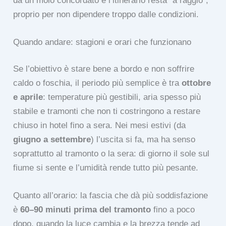
da un molo concordato e l’itinerario resta “a raggio”,
proprio per non dipendere troppo dalle condizioni.
Quando andare: stagioni e orari che funzionano
Se l’obiettivo è stare bene a bordo e non soffrire
caldo o foschia, il periodo più semplice è tra
ottobre
e aprile
: temperature più gestibili, aria spesso più
stabile e tramonti che non ti costringono a restare
chiuso in hotel fino a sera. Nei mesi estivi (da
giugno a settembre
) l’uscita si fa, ma ha senso
soprattutto al tramonto o la sera: di giorno il sole sul
fiume si sente e l’umidità rende tutto più pesante.
Quanto all’orario: la fascia che dà più soddisfazione
è
60–90 minuti prima del tramonto
fino a poco
dopo, quando la luce cambia e la brezza tende ad