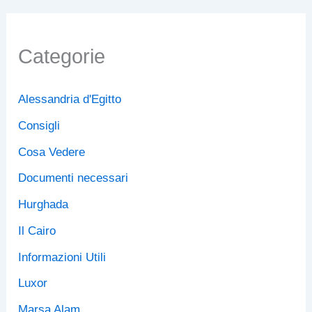
e
-
m
a
Categorie
i
l
.
Alessandria d'Egitto
.
.
Consigli
Cosa Vedere
Documenti necessari
Hurghada
Il Cairo
Informazioni Utili
Luxor
Marsa Alam