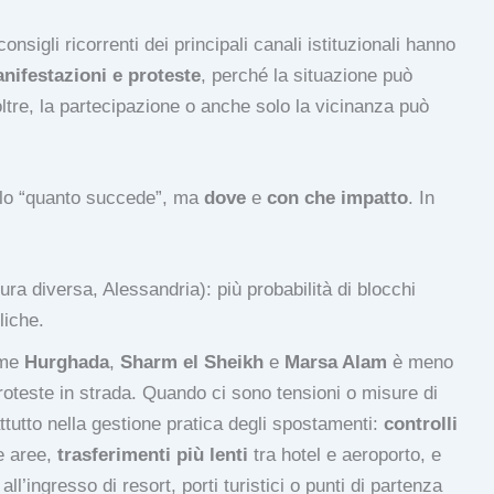
nsigli ricorrenti dei principali canali istituzionali hanno
nifestazioni e proteste
, perché la situazione può
tre, la partecipazione o anche solo la vicinanza può
olo “quanto succede”, ma
dove
e
con che impatto
. In
sura diversa, Alessandria): più probabilità di blocchi
liche.
ome
Hurghada
,
Sharm el Sheikh
e
Marsa Alam
è meno
proteste in strada. Quando ci sono tensioni o misure di
attutto nella gestione pratica degli spostamenti:
controlli
e aree,
trasferimenti più lenti
tra hotel e aeroporto, e
ll’ingresso di resort, porti turistici o punti di partenza