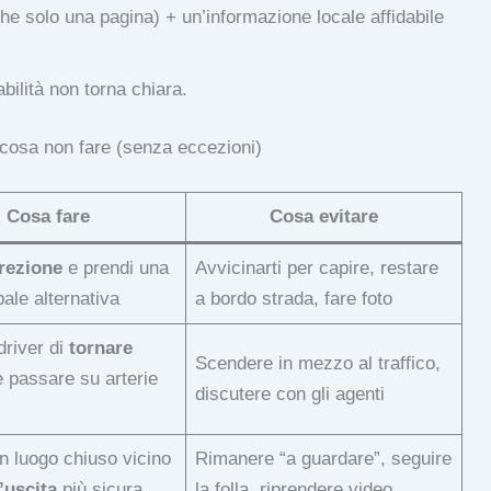
che solo una pagina) + un’informazione locale affidabile
abilità non torna chiara.
e cosa non fare (senza eccezioni)
Cosa fare
Cosa evitare
irezione
e prendi una
Avvicinarti per capire, restare
pale alternativa
a bordo strada, fare foto
driver di
tornare
Scendere in mezzo al traffico,
 passare su arterie
discutere con gli agenti
un luogo chiuso vicino
Rimanere “a guardare”, seguire
l’uscita
più sicura
la folla, riprendere video