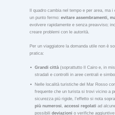
Il quadro cambia nel tempo e per area, ma i co
un punto fermo:
evitare assembramenti, ma
evolvere rapidamente e senza preavviso; inol
creare problemi con le autorità.
Per un viaggiatore la domanda utile non è s
pratica:
Grandi città
(soprattutto Il Cairo e, in mi
stradali e controlli in aree centrali e simbo
Nelle località turistiche del Mar Rosso c
frequente che un turista si trovi vicino a 
sicurezza più rigide, l’effetto si nota sopr
più numerosi
,
accessi regolati
ad alcun
possibili
deviazioni
o verifiche aggiuntive a