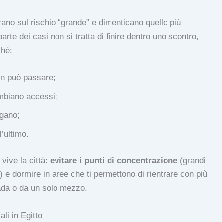
rano sul rischio “grande” e dimenticano quello più
arte dei casi non si tratta di finire dentro uno scontro,
ché:
on può passare;
ambiano accessi;
ngano;
l’ultimo.
vive la città:
evitare i punti di concentrazione
(grandi
i) e dormire in aree che ti permettono di rientrare con più
rada o da un solo mezzo.
li in Egitto